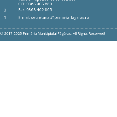
CIT: 0368 408 880
Fax:
0368 402 805
E-mail: secretariat@primaria-fagaras.ro
© 2017-2025 Primăria Municipiului Făgăraş, All Rights Reserved!