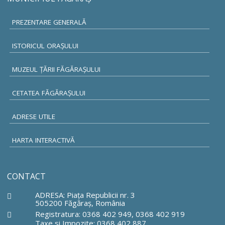
PREZENTARE GENERALĂ
ISTORICUL ORAŞULUI
MUZEUL ŢĂRII FĂGĂRAŞULUI
CETATEA FĂGĂRAŞULUI
ADRESE UTILE
HARTA INTERACTIVĂ
CONTACT
ADRESA: Piaţa Republicii nr. 3
505200 Făgăraş, România
Registratura: 0368 402 949, 0368 402 919
Taxe si Impozite: 0368 402 887