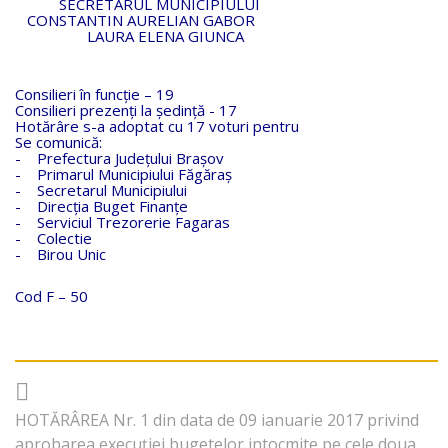
SECRETARUL MUNICIPIULUI
CONSTANTIN AURELIAN GABOR
LAURA ELENA GIUNCA
Consilieri în funcție – 19
Consilieri prezenți la ședință - 17
Hotărâre s-a adoptat cu 17 voturi pentru
Se comunică:
- Prefectura Judeţului Braşov
- Primarul Municipiului Făgăraş
- Secretarul Municipiului
- Direcţia Buget Finanţe
- Serviciul Trezorerie Fagaras
- Colectie
- Birou Unic
Cod F – 50
HOTĂRÂREA Nr. 1 din data de 09 ianuarie 2017 privind
aprobarea execuţiei bugetelor intocmite pe cele doua