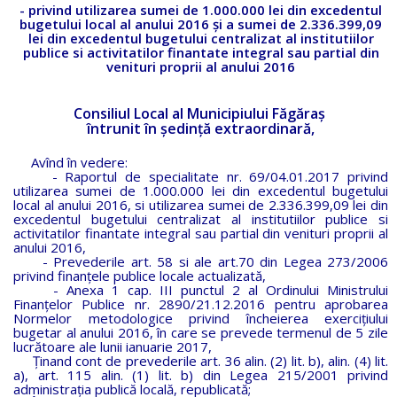
- privind utilizarea sumei de 1.000.000 lei din excedentul
bugetului local al anului 2016 și a sumei de 2.336.399,09
lei din excedentul bugetului centralizat al institutiilor
publice si activitatilor finantate integral sau partial din
venituri proprii al anului 2016
Consiliul Local al Municipiului Făgăraş
întrunit în şedinţă extraordinară,
Avînd în vedere:
- Raportul de specialitate nr. 69/04.01.2017 privind
utilizarea sumei de 1.000.000 lei din excedentul bugetului
local al anului 2016, si utilizarea sumei de 2.336.399,09 lei din
excedentul bugetului centralizat al institutiilor publice si
activitatilor finantate integral sau partial din venituri proprii al
anului 2016,
- Prevederile art. 58 si ale art.70 din Legea 273/2006
privind finanţele publice locale actualizată,
- Anexa 1 cap. III punctul 2 al Ordinului Ministrului
Finanțelor Publice nr. 2890/21.12.2016 pentru aprobarea
Normelor metodologice privind încheierea exercițiului
bugetar al anului 2016, în care se prevede termenul de 5 zile
lucrătoare ale lunii ianuarie 2017,
Ținand cont de prevederile art. 36 alin. (2) lit. b), alin. (4) lit.
a), art. 115 alin. (1) lit. b) din Legea 215/2001 privind
administraţia publică locală, republicată;