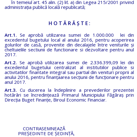
În temeiul art. 45 alin. (2) lit. a) din Legea 215/2001 privind
administraţia publică locală republicată;
H O T Ă R Ă Ş T E :
Art.1.
Se aprobă utilizarea sumei de 1.000.000 lei din
excedentul bugetului local al anului 2016, pentru acoperirea
golurilor de casă, provenite din decalajele între veniturile și
cheltuielile sectiunii de functionare si dezvoltare pentru anul
2017.
Art.2.
Se aprobă utilizarea sumei de 2.336.399,09 lei din
excedentul bugetului centralizat al institutiilor publice si
activitatilor finantate integral sau partial din venituri proprii al
anului 2016, pentru finanțaarea secțiunii de funcționare pentru
anul 2017.
Art.3.
Cu ducerea la îndeplinire a prevederilor prezentei
hotărâri se încredinţează Primarul Municipiului Făgăraş prin
Direcţia Buget Finanţe, Biroul Economic Financiar.
CONTRASEMNEAZĂ
PREŞEDINTE DE ŞEDINŢĂ,