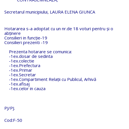
Secretarul municipiului, LAURA ELENA GIUNCA
Hotararea s-a adoptat cu un nr.de 18 voturi pentru și o
abținere
Consilieri in funcţie-19
Consilieri prezenti -19
Prezenta hotarare se comunica:
-1ex.dosar de sedinta
-1ex.colectie
-1ex.Prefectura
-1ex.Primar
-1ex.Secretar
-1ex.Compartiment Relaţii cu Publicul, Arhivă
-1ex.afisaj
-1ex.celor in cauza
PJ/PJ.
Cod:F-50