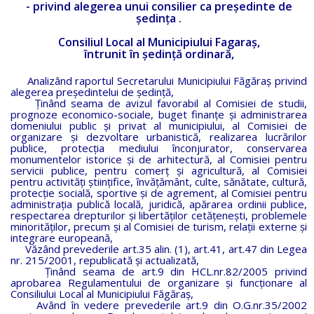
- privind alegerea unui consilier ca preşedinte de
şedinţa .
Consiliul Local al Municipiului Fagaraş,
întrunit în ședință ordinară,
Analizând raportul Secretarului Municipiului Făgăraş privind
alegerea preşedintelui de şedinţă,
Ținând seama de avizul favorabil al Comisiei de studii,
prognoze economico-sociale, buget finanţe şi administrarea
domeniului public şi privat al municipiului, al Comisiei de
organizare şi dezvoltare urbanistică, realizarea lucrărilor
publice, protecţia mediului înconjurator, conservarea
monumentelor istorice şi de arhitectură, al Comisiei pentru
servicii publice, pentru comerţ şi agricultură, al Comisiei
pentru activităţi ştiinţifice, învăţământ, culte, sănătate, cultură,
protecţie socială, sportive şi de agrement, al Comisiei pentru
administraţia publică locală, juridică, apărarea ordinii publice,
respectarea drepturilor şi libertăţilor cetăţeneşti, problemele
minorităţilor, precum și al Comisiei de turism, relaţii externe şi
integrare europeană,
Văzând prevederile art.35 alin. (1), art.41, art.47 din Legea
nr. 215/2001, republicată şi actualizată,
Ţinând seama de art.9 din HCL.nr.82/2005 privind
aprobarea Regulamentului de organizare şi funcţionare al
Consiliului Local al Municipiului Făgăraş,
Având în vedere prevederile art.9 din O.G.nr.35/2002