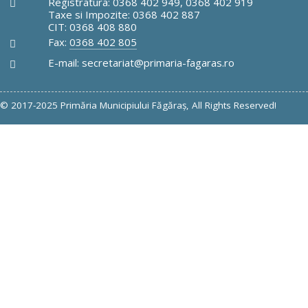
Registratura: 0368 402 949, 0368 402 919
Taxe si Impozite: 0368 402 887
CIT: 0368 408 880
Fax:
0368 402 805
E-mail: secretariat@primaria-fagaras.ro
© 2017-2025 Primăria Municipiului Făgăraş, All Rights Reserved!