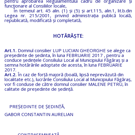
pentru aprobarea Regulamentului cadru de organizare şi
funcţionare al Consiliilor locale,
În temeiul art. 45 alin. (1) şi (5) şi art.115, alin.1, lit.b.din
Legea nr. 215/2001, privind administraţia publică locală,
republicată, modificată şi completată,
HOTĂRĂŞTE:
Art.1.
Domnul consilier LUP LUCIAN GHEORGHE se alege ca
preşedinte de şedinta, în luna FEBRUARIE 2017 , pentru a
conduce şedinţele Consiliului Local al Municipiului Făgăraş şi a
semna hotărârile adoptate de acesta, în luna FEBRUARIE
2017.
Art.2.
În caz de forţă majoră (boală, lipsă neprevăzută din
localitate etc.), lucrările Consiliului Local al Municipiului Făgăraş,
vor fi conduse de către domnul consilier MALENE PETRU, în
calitate de preşedinte de şedinţă.
PREȘEDINTE DE ȘEDINȚĂ,
GABOR CONSTANTIN AURELIAN
CONTRASEMNEAZĂ,