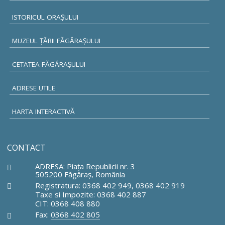
ISTORICUL ORAŞULUI
MUZEUL ŢĂRII FĂGĂRAŞULUI
CETATEA FĂGĂRAŞULUI
ADRESE UTILE
HARTA INTERACTIVĂ
CONTACT
ADRESA: Piaţa Republicii nr. 3
505200 Făgăraş, România
Registratura: 0368 402 949, 0368 402 919
Taxe si Impozite: 0368 402 887
CIT: 0368 408 880
Fax:
0368 402 805