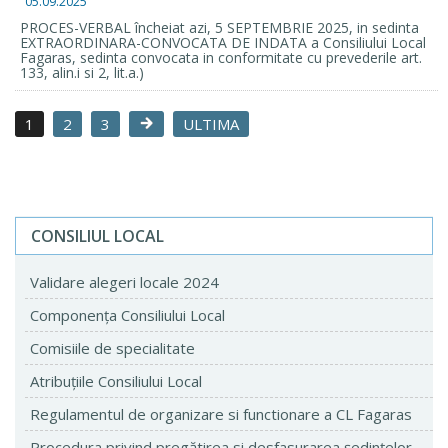
05.09.2025
PROCES-VERBAL încheiat azi, 5 SEPTEMBRIE 2025, in sedinta
EXTRAORDINARA-CONVOCATA DE INDATA a Consiliului Local
Fagaras, sedinta convocata in conformitate cu prevederile art.
133, alin.i si 2, lit.a.)
1
2
3
ULTIMA
CONSILIUL LOCAL
Validare alegeri locale 2024
Componenţa Consiliului Local
Comisiile de specialitate
Atribuţiile Consiliului Local
Regulamentul de organizare si functionare a CL Fagaras
Procedura privind pregătirea si desfasurarea ședințelor