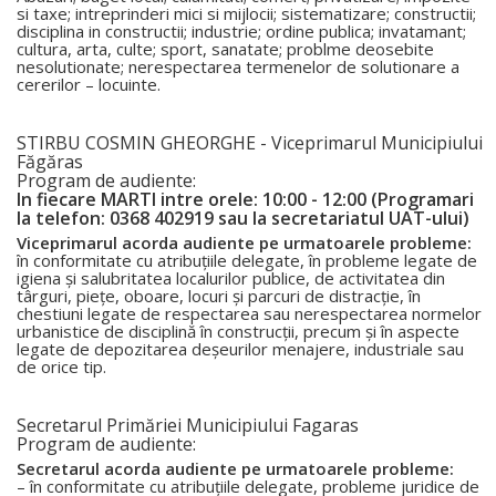
si taxe; intreprinderi mici si mijlocii; sistematizare; constructii;
disciplina in constructii; industrie; ordine publica; invatamant;
cultura, arta, culte; sport, sanatate; problme deosebite
nesolutionate; nerespectarea termenelor de solutionare a
cererilor – locuinte.
STIRBU COSMIN GHEORGHE - Viceprimarul Municipiului
Făgăras
Program de audiente:
In fiecare MARTI intre orele: 10:00 - 12:00 (Programari
la telefon: 0368 402919 sau la secretariatul UAT-ului)
Viceprimarul acorda audiente pe urmatoarele probleme:
în conformitate cu atribuţiile delegate, în probleme legate de
igiena şi salubritatea localurilor publice, de activitatea din
târguri, pieţe, oboare, locuri şi parcuri de distracţie, în
chestiuni legate de respectarea sau nerespectarea normelor
urbanistice de disciplină în construcţii, precum şi în aspecte
legate de depozitarea deşeurilor menajere, industriale sau
de orice tip.
Secretarul Primăriei Municipiului Fagaras
Program de audiente:
Secretarul acorda audiente pe urmatoarele probleme:
– în conformitate cu atribuţiile delegate, probleme juridice de