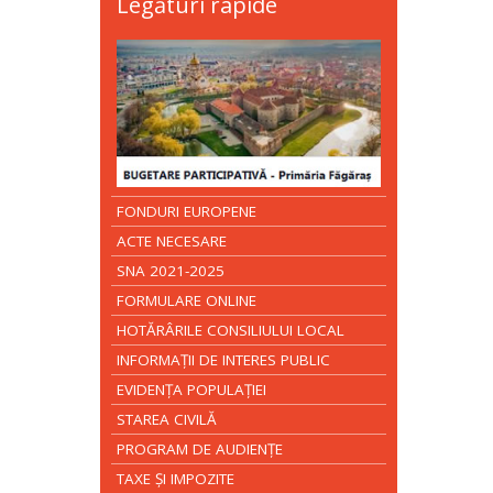
Legături rapide
FONDURI EUROPENE
ACTE NECESARE
SNA 2021-2025
FORMULARE ONLINE
HOTĂRÂRILE CONSILIULUI LOCAL
INFORMAŢII DE INTERES PUBLIC
EVIDENŢA POPULAŢIEI
STAREA CIVILĂ
PROGRAM DE AUDIENŢE
TAXE ŞI IMPOZITE