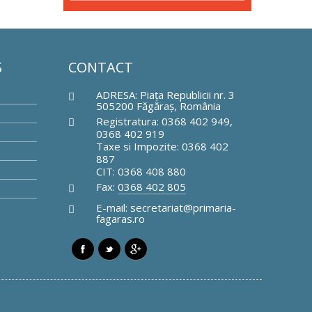
Ş
CONTACT
ADRESA: Piaţa Republicii nr. 3
505200 Făgăraş, România
Registratura: 0368 402 949,
0368 402 919
Taxe si Impozite: 0368 402
887
CIT: 0368 408 880
Fax:
0368 402 805
E-mail: secretariat@primaria-
fagaras.ro