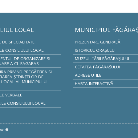
LIUL LOCAL
MUNICIPIUL FĂGĂRA
E DE SPECIALITATE
PREZENTARE GENERALĂ
ILE CONSILIULUI LOCAL
ISTORICUL ORAŞULUI
ENTUL DE ORGANIZARE SI
MUZEUL ŢĂRII FĂGĂRAŞULUI
NARE A CL FAGARAS
CETATEA FĂGĂRAŞULUI
A PRIVIND PREGĂTIREA SI
ADRESE UTILE
RAREA ȘEDINȚELOR DE
 LOCAL AL MUNICIPIULUI
HARTA INTERACTIVĂ
S
LE VERBALE
LE CONSILIULUI LOCAL
rved!