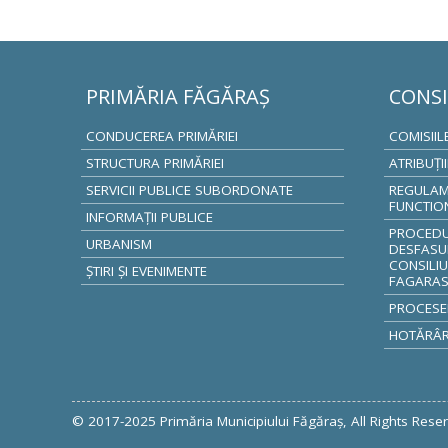
PRIMĂRIA FĂGĂRAŞ
CONSI
CONDUCEREA PRIMĂRIEI
COMISIIL
STRUCTURA PRIMĂRIEI
ATRIBUŢI
SERVICII PUBLICE SUBORDONATE
REGULAM
FUNCTIO
INFORMAŢII PUBLICE
PROCEDUR
URBANISM
DESFASU
CONSILIU
ŞTIRI ŞI EVENIMENTE
FAGARA
PROCESE
HOTĂRÂRI
FACEBOOK
TWITTER
GOOGLE +
© 2017-2025 Primăria Municipiului Făgăraş, All Rights Rese