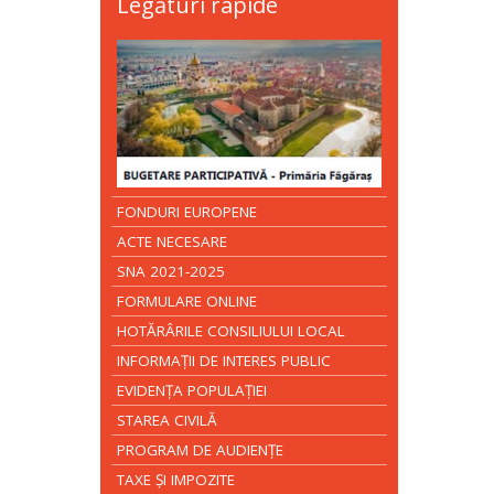
Legături rapide
FONDURI EUROPENE
ACTE NECESARE
SNA 2021-2025
FORMULARE ONLINE
HOTĂRÂRILE CONSILIULUI LOCAL
INFORMAŢII DE INTERES PUBLIC
EVIDENŢA POPULAŢIEI
STAREA CIVILĂ
PROGRAM DE AUDIENŢE
TAXE ŞI IMPOZITE