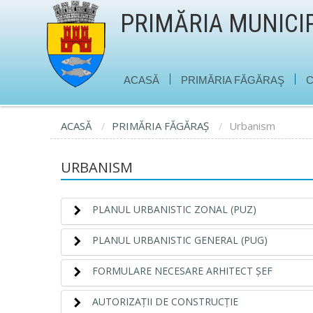
PRIMĂRIA MUNICI
|
|
ACASĂ
PRIMĂRIA FĂGĂRAŞ
C
ACASĂ
PRIMĂRIA FĂGĂRAŞ
Urbanism
URBANISM
PLANUL URBANISTIC ZONAL (PUZ)
PLANUL URBANISTIC GENERAL (PUG)
FORMULARE NECESARE ARHITECT ŞEF
AUTORIZAŢII DE CONSTRUCŢIE