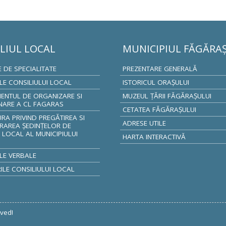
LIUL LOCAL
MUNICIPIUL FĂGĂRA
E DE SPECIALITATE
PREZENTARE GENERALĂ
ILE CONSILIULUI LOCAL
ISTORICUL ORAŞULUI
ENTUL DE ORGANIZARE SI
MUZEUL ŢĂRII FĂGĂRAŞULUI
NARE A CL FAGARAS
CETATEA FĂGĂRAŞULUI
A PRIVIND PREGĂTIREA SI
ADRESE UTILE
RAREA ȘEDINȚELOR DE
 LOCAL AL MUNICIPIULUI
HARTA INTERACTIVĂ
S
LE VERBALE
LE CONSILIULUI LOCAL
rved!