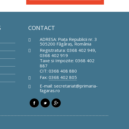
Ş
CONTACT
ADRESA: Piaţa Republicii nr. 3
505200 Făgăraş, România
Registratura: 0368 402 949,
0368 402 919
Taxe si Impozite: 0368 402
887
CIT: 0368 408 880
Fax:
0368 402 805
E-mail: secretariat@primaria-
fagaras.ro