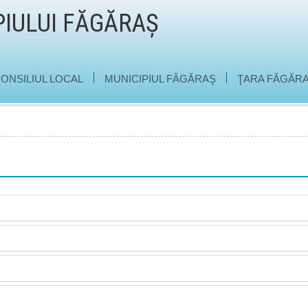
PIULUI FĂGĂRAŞ
|
|
ONSILIUL LOCAL
MUNICIPIUL FĂGĂRAŞ
ŢARA FĂGĂRA