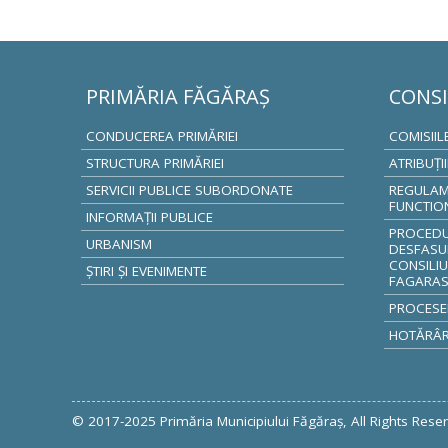
PRIMĂRIA FĂGĂRAŞ
CONSI
CONDUCEREA PRIMĂRIEI
COMISIIL
STRUCTURA PRIMĂRIEI
ATRIBUŢI
SERVICII PUBLICE SUBORDONATE
REGULAM
FUNCTIO
INFORMAŢII PUBLICE
PROCEDUR
URBANISM
DESFASU
CONSILIU
ŞTIRI ŞI EVENIMENTE
FAGARA
PROCESE
HOTĂRÂRI
FACEBOOK
TWITTER
GOOGLE +
© 2017-2025 Primăria Municipiului Făgăraş, All Rights Rese