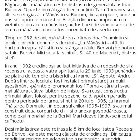
Făgăraşului, mănăstirea este distrusa de generalul austriac
Buccow. O parte din călugări trec munţii în Tara Româneasca,
alţii se refugiază la Mănăstirea Bucium, din apropiere, unde au
dus si clopotele mănăstirii. Aceştia din urma, împreuna cu
vieţuitorii din acea mănăstire, au fost arşi de vii în biserica de
lemn a mănăstirii, care a fost incendiata de asediatori.
Timp de 232 de ani, mănăstirea a rămas doar în amintirea
localnicilor prin denumirea locului - „La Mănăstiri - atât în
partea dreapta cât si în cea stânga a râului Berivoi (pe hotarul
satului Berivoii Mici se afla schitul „ Sf. 40 de Mucenici , distrus
si el).
In anul 1992 credincioşii au luat iniţiativa de a redeschide si a
reconstrui aceasta vatra spirituala, la 29 iunie 1993 punându-
se piatra de temelie a bisericii cu hramul „Sf. Apostol Andrei .
După sfinţirea locului a fost instalat primul stareţ a noului
aşezământ -părintele ieromonah Iosif Toma -, căruia i s-au
mai alăturat câţiva iubitori de linişte. S-a reuşit construcţia
primului altar, folosit pentru sezonul cald, apoi un paraclis
pentru perioada de iarna, sfinţit la 20 iulie 1995, cu hramul
„înălţarea Domnului . în decursul anilor 1995-1997, s-au mai
construit doua corpuri de chilii si o anexa gospodăreasca,
complexul monahal de la Berivii Mari dezvoltându-se încetul
cu încetul.
Deşi mănăstirea este retrasa la 5 km de localitatea Recea si
de Berivoi, ea este mereu căutata de credincioşi. Din cauza
condiţiilor minime de adapostire a pelerinilor la serviciul