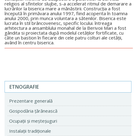
religios al sfintelor slujbe, s-a accelerat ritmul de demarare a
lucrărilor la biserica mare a mănăstirii. Construcţia a fost
începută în primăvara anului 1997, fiind acoperita în toamna
anului 2000, prin munca voluntara a sătenilor. Biserica este
lucrata în stil brâncovenesc, specific locului. întreaga
arhitectura a ansamblului monahal de la Berivoii Mari a fost
gândita si proiectata după modelul cetăţilor fortificate, cu
câte un bastion în fiecare din cele patru colturi ale cetăţii,
având în centru biserica.
ETNOGRAFIE
Prezentare generală
Gospodăria ţărănească
Ocupaţii şi meşteşuguri
Instalaţii tradiţionale