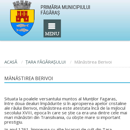
PRIMĂRIA MUNICIPIULUI
FĂGĂRAŞ
ACASĂ
ŢARA FĂGĂRAŞULUI
Mănăstirea Berivoi
MĂNĂSTIREA BERIVOI
Situata la poalele versantului muntos al Munţilor Fagaras,
între doua dealuri împădurite si în apropierea apelor cristaline
ale râului Berivoi, mănăstirea este atestata încă de la mijlocul
secolului XVIII, epoca în care se ştie ca era una dintre cele mai
mari mănăstiri din Transilvania, cu obşte mare si important
prestigiu.
In anul 1761, împreuna cu alte locaşuri de cult din Tara