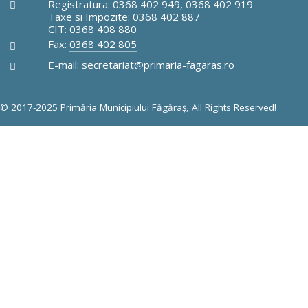
Registratura: 0368 402 949, 0368 402 919
Taxe si Impozite: 0368 402 887
CIT: 0368 408 880
Fax:
0368 402 805
E-mail: secretariat@primaria-fagaras.ro
© 2017-2025 Primăria Municipiului Făgăraş, All Rights Reserved!