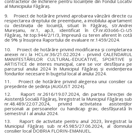
contractelor de închiriere pentru locuinţele din Fondul Locativ
al Municipiului Făgăraş.
9. Proiect de hotărâre privind aprobarea vânzării directe cu
respectarea dreptului de preemţiune, a imobilului apartament
cu destinaţia de locuinţă, situat în Făgăraş, str.Andrei
Mureşanu, nr.1, ap.3, identificat în CF.nr.i03o66-Ci-U5
Făgăraş, Nr.top.944/2/1/3, împreună cu teren aferent în cotă
de 9% şi însuşirea Raportului de evaluare nr.1459/2024.
10. Proiect de hotărâre privind modificarea şi completarea
anexei nr.i la HCL.nr.36/21.02.2024 - privind CALENDARUL
MANIFESTĂRILOR CULTURAL-EDUCATIVE, SPORTIVE şi
ARTISTICE de interes municipal, care se vor desfăşura pe
parcursul anului 2024 în Municipiul Făgăraş şi evidenţierea
fondurilor necesare în bugetul local al anului 2024.
11. Proiect de hotărâre privind alegerea unui consilier ca
preşedinte de şedinţa (AUGUST 2024).
12. Raport nr.2616/19.07.2024, din partea Direcţiei de
Asistenţă Socială Făgăraş, înregistrat la Municipiul Făgăraş sub
nr.48.489/22.07.2024, privind activitatea asistenţilor
personali ai persoanelor cu handicap grav, desfăşurată în
semestrul I al anului 2024.
13. Raport de activitate pentru anul 2023, înregistrat la
Municipiul Făgăraş sub nr.45.985/27.06.2024, al domnului
consilier local DOBRIA FLORIN-EMANUEL.