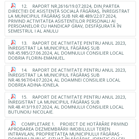
12. RAPORT NR.2616/19.07.2024, DIN PARTEA
DIRECŢIEI DE ASISTENŢĂ SOCIALĂ FĂGĂRAŞ, ÎNREGISTRAT
LA MUNICIPIUL FĂGĂRAŞ SUB NR.48.489/22.07.2024,
PRIVIND ACTIVITATEA ASISTENŢILOR PERSONALI AI
PERSOANELOR CU HANDICAP GRAV, DESFĂŞURATĂ ÎN
SEMESTRUL I AL ANULU
13. RAPORT DE ACTIVITATE PENTRU ANUL 2023,
ÎNREGISTRAT LA MUNICIPIUL FĂGĂRAŞ SUB
NR.45.985/27.06.2024, AL DOMNULUI CONSILIER LOCAL
DOBRIA FLORIN-EMANUEL.
14. RAPORT DE ACTIVITATE PENTRU ANUL 2023,
ÎNREGISTRAT LA MUNICIPIUL FĂGĂRAŞ SUB
NR.46.967/04.07.2024, AL DOAMNEI CONSILIER LOCAL
DOBREA ADINA-IONELA.
15. RAPORT DE ACTIVITATE PENTRU ANUL 2023,
ÎNREGISTRAT LA MUNICIPIUL FĂGĂRAŞ SUB
NR.48.413/19.07.2024, AL DOMNULUI CONSILIER LOCAL
BUTUNOIU NICOLAIE.
COMPLETARE 1. PROIECT DE HOTĂRÂRE PRIVIND
APROBAREA DEZMEMBRĂRII IMOBILULUI TEREN
INTRAVILAN, PROPRIETATEA MUNICIPIULUI FĂGĂRAŞ -
DOMENIU PUBLIC, SITUAT ÎN FĂGĂRAŞ, IDENTIC CU CEL