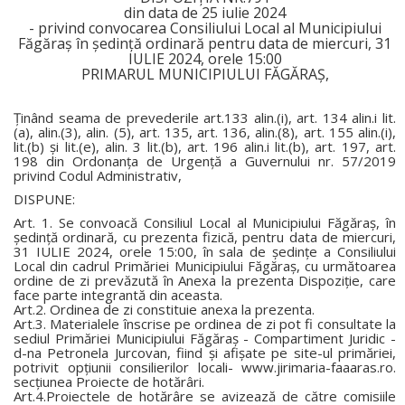
din data de 25 iulie 2024
- privind convocarea Consiliului Local al Municipiului
Făgăraş în şedinţă ordinară pentru data de miercuri, 31
IULIE 2024, orele 15:00
PRIMARUL MUNICIPIULUI FĂGĂRAŞ,
Ţinând seama de prevederile art.133 alin.(i), art. 134 alin.i lit.
(a), alin.(3), alin. (5), art. 135, art. 136, alin.(8), art. 155 alin.(i),
lit.(b) şi lit.(e), alin. 3 lit.(b), art. 196 alin.i lit.(b), art. 197, art.
198 din Ordonanţa de Urgenţă a Guvernului nr. 57/2019
privind Codul Administrativ,
DISPUNE:
Art. 1. Se convoacă Consiliul Local al Municipiului Făgăraş, în
şedinţă ordinară, cu prezenta fizică, pentru data de miercuri,
31 IULIE 2024, orele 15:00, în sala de şedinţe a Consiliului
Local din cadrul Primăriei Municipiului Făgăraş, cu următoarea
ordine de zi prevăzută în Anexa la prezenta Dispoziţie, care
face parte integrantă din aceasta.
Art.2. Ordinea de zi constituie anexa la prezenta.
Art.3. Materialele înscrise pe ordinea de zi pot fi consultate la
sediul Primăriei Municipiului Făgăraş - Compartiment Juridic -
d-na Petronela Jurcovan, fiind şi afişate pe site-ul primăriei,
potrivit opţiunii consilierilor locali- www.jirimaria-faaaras.ro.
secţiunea Proiecte de hotărâri.
Art.4.Proiectele de hotărâre se avizează de către comisiile