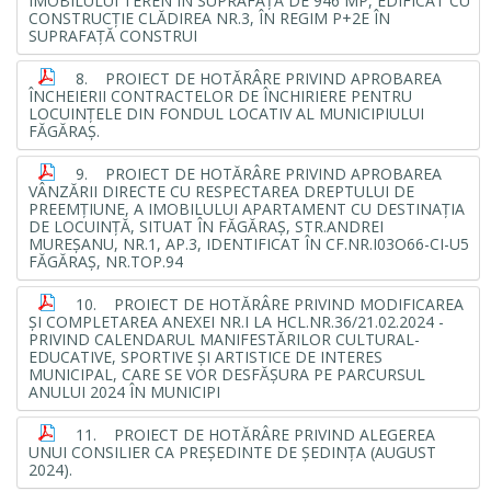
IMOBILULUI TEREN ÎN SUPRAFAŢĂ DE 946 MP, EDIFICAT CU
CONSTRUCŢIE CLĂDIREA NR.3, ÎN REGIM P+2E ÎN
SUPRAFAŢĂ CONSTRUI
8. PROIECT DE HOTĂRÂRE PRIVIND APROBAREA
ÎNCHEIERII CONTRACTELOR DE ÎNCHIRIERE PENTRU
LOCUINŢELE DIN FONDUL LOCATIV AL MUNICIPIULUI
FĂGĂRAŞ.
9. PROIECT DE HOTĂRÂRE PRIVIND APROBAREA
VÂNZĂRII DIRECTE CU RESPECTAREA DREPTULUI DE
PREEMŢIUNE, A IMOBILULUI APARTAMENT CU DESTINAŢIA
DE LOCUINŢĂ, SITUAT ÎN FĂGĂRAŞ, STR.ANDREI
MUREŞANU, NR.1, AP.3, IDENTIFICAT ÎN CF.NR.I03O66-CI-U5
FĂGĂRAŞ, NR.TOP.94
10. PROIECT DE HOTĂRÂRE PRIVIND MODIFICAREA
ŞI COMPLETAREA ANEXEI NR.I LA HCL.NR.36/21.02.2024 -
PRIVIND CALENDARUL MANIFESTĂRILOR CULTURAL-
EDUCATIVE, SPORTIVE ŞI ARTISTICE DE INTERES
MUNICIPAL, CARE SE VOR DESFĂŞURA PE PARCURSUL
ANULUI 2024 ÎN MUNICIPI
11. PROIECT DE HOTĂRÂRE PRIVIND ALEGEREA
UNUI CONSILIER CA PREŞEDINTE DE ŞEDINŢA (AUGUST
2024).