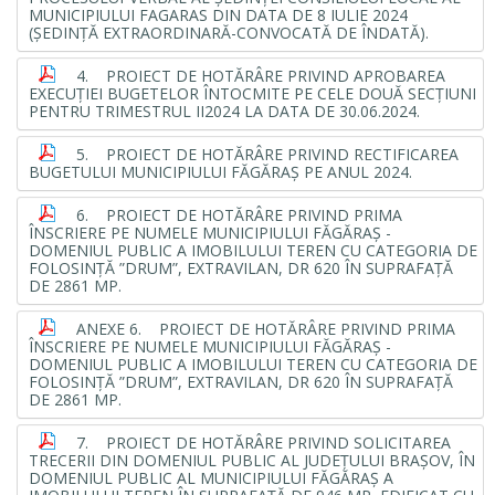
MUNICIPIULUI FAGARAS DIN DATA DE 8 IULIE 2024
(ŞEDINŢĂ EXTRAORDINARĂ-CONVOCATĂ DE ÎNDATĂ).
4. PROIECT DE HOTĂRÂRE PRIVIND APROBAREA
EXECUŢIEI BUGETELOR ÎNTOCMITE PE CELE DOUĂ SECŢIUNI
PENTRU TRIMESTRUL II2024 LA DATA DE 30.06.2024.
5. PROIECT DE HOTĂRÂRE PRIVIND RECTIFICAREA
BUGETULUI MUNICIPIULUI FĂGĂRAŞ PE ANUL 2024.
6. PROIECT DE HOTĂRÂRE PRIVIND PRIMA
ÎNSCRIERE PE NUMELE MUNICIPIULUI FĂGĂRAŞ -
DOMENIUL PUBLIC A IMOBILULUI TEREN CU CATEGORIA DE
FOLOSINŢĂ ”DRUM”, EXTRAVILAN, DR 620 ÎN SUPRAFAŢĂ
DE 2861 MP.
ANEXE 6. PROIECT DE HOTĂRÂRE PRIVIND PRIMA
ÎNSCRIERE PE NUMELE MUNICIPIULUI FĂGĂRAŞ -
DOMENIUL PUBLIC A IMOBILULUI TEREN CU CATEGORIA DE
FOLOSINŢĂ ”DRUM”, EXTRAVILAN, DR 620 ÎN SUPRAFAŢĂ
DE 2861 MP.
7. PROIECT DE HOTĂRÂRE PRIVIND SOLICITAREA
TRECERII DIN DOMENIUL PUBLIC AL JUDEŢULUI BRAŞOV, ÎN
DOMENIUL PUBLIC AL MUNICIPIULUI FĂGĂRAŞ A