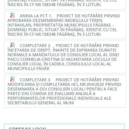
ÎNSCRIS ÎN CF.NR.108348 FĂGĂRAŞ, ÎN 3 LOTURI.
ANEXA LA PCT 1. PROIECT DE HOTĂRÂRE PRIVIND
APROBAREA DEZMEMBRĂRII IMOBILULUI TEREN
INTRAVILAN, PROPRIETATEA MUNICIPIULUI FĂGĂRAŞ -
DOMENIU PUBLIC, SITUAT ÎN FĂGĂRAŞ, IDENTIC CU CEL
ÎNSCRIS ÎN CF.NR.108348 FĂGĂRAŞ, ÎN 3 LOTURI.
COMPLETARE 2. PROIECT DE HOTĂRÂRE PRIVIND
ÎNCETAREA DE DREPT, ÎNAINTE DE EXPIRAREA DURATEI
NORMALE A MANDATULUI DE CONSILIER LOCAL AL DNEI
PAICU CORNELIA-CRISTINA ŞI VACANTAREA LOCULUI DE
CONSILIER LOCAL ÎN CADRUL CONSILIULUI LOCAL AL
MUNICIPIULUI FĂGĂR
COMPLETARE 3. PROIECT DE HOTĂRÂRE PRIVIND
MODIFICAREA ŞI COMPLETAREA HCL.NR.304/2020 PRIVIND
DESEMNAREA A DOI CONSILIERI LOCALI PENTRU A FACE
PARTE DIN COMISIA DE EVALUARE ANUALĂ A
PERFORMANŢELOR PROFESIONALE INDIVIDUALE ALE
SECRETARULUI GENERAL AL MUNI