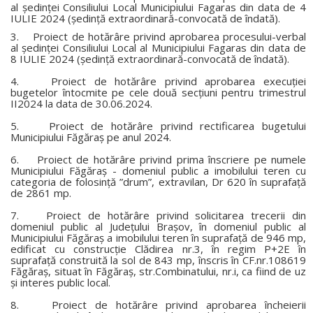
al şedinţei Consiliului Local Municipiului Fagaras din data de 4
IULIE 2024 (şedinţă extraordinară-convocată de îndată).
3. Proiect de hotărâre privind aprobarea procesului-verbal
al şedinţei Consiliului Local al Municipiului Fagaras din data de
8 IULIE 2024 (şedinţă extraordinară-convocată de îndată).
4. Proiect de hotărâre privind aprobarea execuţiei
bugetelor întocmite pe cele două secţiuni pentru trimestrul
II2024 la data de 30.06.2024.
5. Proiect de hotărâre privind rectificarea bugetului
Municipiului Făgăraş pe anul 2024.
6. Proiect de hotărâre privind prima înscriere pe numele
Municipiului Făgăraş - domeniul public a imobilului teren cu
categoria de folosinţă ”drum”, extravilan, Dr 620 în suprafaţă
de 2861 mp.
7. Proiect de hotărâre privind solicitarea trecerii din
domeniul public al Judeţului Braşov, în domeniul public al
Municipiului Făgăraş a imobilului teren în suprafaţă de 946 mp,
edificat cu construcţie Clădirea nr.3, în regim P+2E în
suprafaţă construită la sol de 843 mp, înscris în CF.nr.108619
Făgăraş, situat în Făgăraş, str.Combinatului, nr.i, ca fiind de uz
şi interes public local.
8. Proiect de hotărâre privind aprobarea încheierii