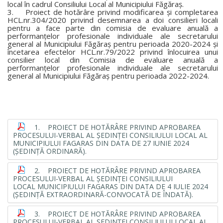
local în cadrul Consiliului Local al Municipiului Făgăraş.
3. Proiect de hotărâre privind modificarea şi completarea
HCL.nr.304/2020 privind desemnarea a doi consilieri locali
pentru a face parte din comisia de evaluare anuală a
performanţelor profesionale individuale ale secretarului
general al Municipiului Făgăraş pentru perioada 2020-2024 şi
încetarea efectelor HCL.nr.79/2022 privind înlocuirea unui
consilier local din Comisia de evaluare anuală a
performanţelor profesionale individuale ale secretarului
general al Municipiului Făgăraş pentru perioada 2022-2024.
1. PROIECT DE HOTĂRÂRE PRIVIND APROBAREA
PROCESULUI-VERBAL AL ŞEDINŢEI CONSILIULUI LOCAL AL
MUNICIPIULUI FAGARAS DIN DATA DE 27 IUNIE 2024
(ŞEDINŢĂ ORDINARĂ).
2. PROIECT DE HOTĂRÂRE PRIVIND APROBAREA
PROCESULUI-VERBAL AL ŞEDINŢEI CONSILIULUI
LOCAL MUNICIPIULUI FAGARAS DIN DATA DE 4 IULIE 2024
(ŞEDINŢĂ EXTRAORDINARĂ-CONVOCATĂ DE ÎNDATĂ).
3. PROIECT DE HOTĂRÂRE PRIVIND APROBAREA
PROCESULUI-VERBAL AL ŞEDINŢEI CONSILIULUI LOCAL AL