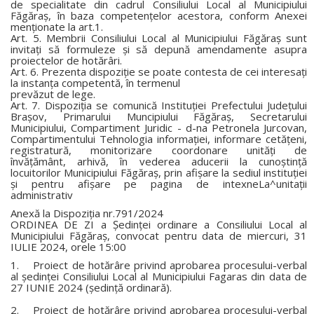
de specialitate din cadrul Consiliului Local al Municipiului
Făgăraş, în baza competenţelor acestora, conform Anexei
menţionate la art.1.
Art. 5. Membrii Consiliului Local al Municipiului Făgăraş sunt
invitaţi să formuleze şi să depună amendamente asupra
proiectelor de hotărâri.
Art. 6. Prezenta dispoziţie se poate contesta de cei interesaţi
la instanţa competentă, în termenul
prevăzut de lege.
Art. 7. Dispoziţia se comunică Instituţiei Prefectului Judeţului
Braşov, Primarului Muncipiului Făgăraş, Secretarului
Municipiului, Compartiment Juridic - d-na Petronela Jurcovan,
Compartimentului Tehnologia informaţiei, informare cetăţeni,
registratură, monitorizare coordonare unităţi de
învăţământ, arhivă, în vederea aducerii la cunoştinţă
locuitorilor Municipiului Făgăraş, prin afişare la sediul instituţiei
şi pentru afişare pe pagina de intexneLa^unitaţii
administrativ
Anexă la Dispoziţia nr.791/2024
ORDINEA DE ZI a Şedinţei ordinare a Consiliului Local al
Municipiului Făgăraş, convocat pentru data de miercuri, 31
IULIE 2024, orele 15:00
1. Proiect de hotărâre privind aprobarea procesului-verbal
al şedinţei Consiliului Local al Municipiului Fagaras din data de
27 IUNIE 2024 (şedinţă ordinară).
2. Proiect de hotărâre privind aprobarea procesului-verbal