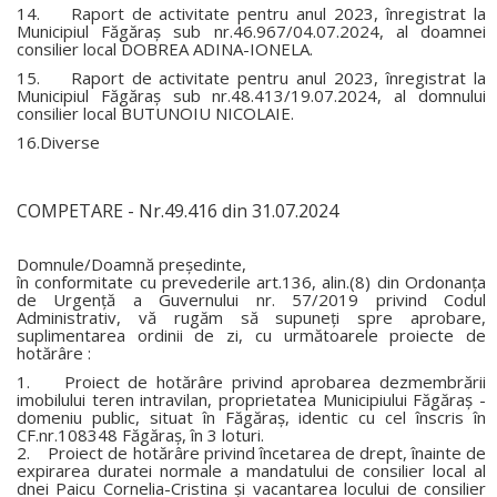
14. Raport de activitate pentru anul 2023, înregistrat la
Municipiul Făgăraş sub nr.46.967/04.07.2024, al doamnei
consilier local DOBREA ADINA-IONELA.
15. Raport de activitate pentru anul 2023, înregistrat la
Municipiul Făgăraş sub nr.48.413/19.07.2024, al domnului
consilier local BUTUNOIU NICOLAIE.
16.Diverse
COMPETARE - Nr.49.416 din 31.07.2024
Domnule/Doamnă preşedinte,
în conformitate cu prevederile art.136, alin.(8) din Ordonanţa
de Urgenţă a Guvernului nr. 57/2019 privind Codul
Administrativ, vă rugăm să supuneţi spre aprobare,
suplimentarea ordinii de zi, cu următoarele proiecte de
hotărâre :
1. Proiect de hotărâre privind aprobarea dezmembrării
imobilului teren intravilan, proprietatea Municipiului Făgăraş -
domeniu public, situat în Făgăraş, identic cu cel înscris în
CF.nr.108348 Făgăraş, în 3 loturi.
2. Proiect de hotărâre privind încetarea de drept, înainte de
expirarea duratei normale a mandatului de consilier local al
dnei Paicu Cornelia-Cristina şi vacantarea locului de consilier