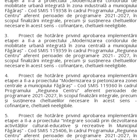
etapei a Il-a a proiectului ,.Modernizarea coridorului de
mobilitate urbană integrată în zona industrială a municipiului
Făgăraş” - Cod SMIS 119358 în cadrul Programului „Regiunea
Centru” aferent perioadei de programare 2021-2027, în
scopul finalizării integrale, precum şi susţinerea cheltuielilor
necesare în acest sens - cofinanţare, cheltuieli neeligibile.
3. Proiect de hotărâre privind aprobarea implementării
etapei a Il-a a proiectului ,.Modernizarea coridorului de
mobilitate urbană integrată în zona centrală a municipiului
Făgăraş” - Cod SMIS 119359 în cadrul Programului „Regiunea
Centru” aferent perioadei de programare 2021- 2027, în
scopul finalizării integrale, precum şi susţinerea cheltuielilor
necesare în acest sens - cofinanţare, cheltuieli neeligibile.
4. Proiect de hotărâre privind aprobarea implementării
etapei a Il-a a proiectului "Modernizarea şi pietonizarea zonei
centrale a municipiului Făgăraş” - Cod SMIS 119360 în cadrul
Programului „Regiunea Centru” aferent perioadei de
programare 2021-2027, în scopul finalizării integrale, precum
şi susţinerea cheltuielilor necesare în acest sens -
cofinanţare, cheltuieli neeligibile.
5. Proiect de hotărâre privind aprobarea implementării
etapei a Il-a a proiectului “Integrare socială prin dezvoltarea
activităţilor cultural-educative şi recreative în Municipiul
Făgăraş" - Cod SMIS 125406, în cadrul Programului „Regiunea
Centru” aferent perioadei de programare 2021-2027, în