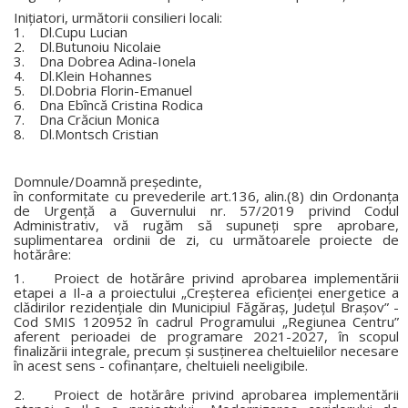
Iniţiatori, următorii consilieri locali:
1. Dl.Cupu Lucian
2. Dl.Butunoiu Nicolaie
3. Dna Dobrea Adina-Ionela
4. Dl.Klein Hohannes
5. Dl.Dobria Florin-Emanuel
6. Dna Ebîncă Cristina Rodica
7. Dna Crăciun Monica
8. Dl.Montsch Cristian
Domnule/Doamnă preşedinte,
în conformitate cu prevederile art.136, alin.(8) din Ordonanţa
de Urgenţă a Guvernului nr. 57/2019 privind Codul
Administrativ, vă rugăm să supuneţi spre aprobare,
suplimentarea ordinii de zi, cu următoarele proiecte de
hotărâre:
1. Proiect de hotărâre privind aprobarea implementării
etapei a Il-a a proiectului „Creşterea eficienţei energetice a
clădirilor rezidenţiale din Municipiul Făgăraş, Judeţul Braşov” -
Cod SMIS 120952 în cadrul Programului „Regiunea Centru”
aferent perioadei de programare 2021-2027, în scopul
finalizării integrale, precum şi susţinerea cheltuielilor necesare
în acest sens - cofinanţare, cheltuieli neeligibile.
2. Proiect de hotărâre privind aprobarea implementării