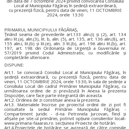
din data de 7 octombrie 2024 privind convocarea Consiliului
Local al Municipiului Făgăraş în şedinţă extraordinară,
cu prezenţă fizică, pentru data de vineri, 11 OCTOMBRIE
2024, orele 13:30
PRIMARUL MUNICIPIULUI FĂGĂRAŞ,
Ţinând seama de prevederile art.133 alin.(i) şi (2), art. 134
alin.i lit.(a), alin.(3), lit. b, alin. (5), art. 135, art. 136 alin.(8), art.
155 alin.i, lit.(b) şi lit.(e), alin. 3 lit.(b), art. 196 alin.i lit.(b), art.
197, art. 198 din Ordonanţa de Urgenţă a Guvernului nr.
57/2019 privind Codul Administrativ, cu modificările şi
completările ulterioare.
DISPUNE:
Art.1. Se convoacă Consiliul Local al Municipiului Făgăraş, în
şedinţă extraordinară, cu prezenţă fizică, pentru data de
vineri, 11 OCTOMBRIE 2024, orele 13:30, în sala de şedinţe a
Consiliului Local din cadrul Primăriei Municipiului Făgăraş, cu
următoarea ordine de zi prevăzută în Anexa la prezenta
Dispoziţie, care face parte integrantă din aceasta.
Art.2. Ordinea de zi constituie anexa la prezenta.
Art.3. Materialele înscrise pe proiectul ordinii de zi pot fi
consultate la sediul Primăriei Municipiului Făgăraş -
Compartiment Juridic - d-na Petronela Jurcovan, fiind şi
afişate pe site-ul primăriei, potrivit opţiunii consilierilor locali-
www.primaria-faaaras.ro. secţiunea Proiecte de hotărâri.
Art.4.Proiectele de hotărâre se avizează de către comisiile