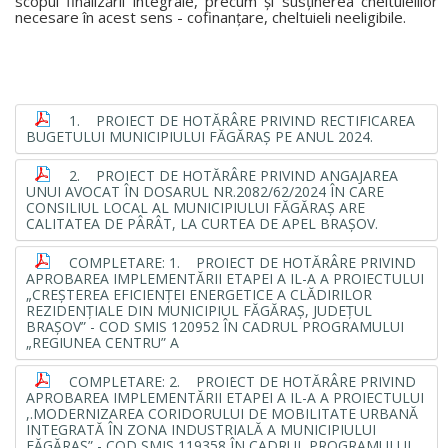
scopul finalizării integrale, precum şi susţinerea cheltuielilor
necesare în acest sens - cofinanţare, cheltuieli neeligibile.
1. PROIECT DE HOTĂRÂRE PRIVIND RECTIFICAREA
BUGETULUI MUNICIPIULUI FĂGĂRAŞ PE ANUL 2024.
2. PROIECT DE HOTĂRÂRE PRIVIND ANGAJAREA
UNUI AVOCAT ÎN DOSARUL NR.2082/62/2024 ÎN CARE
CONSILIUL LOCAL AL MUNICIPIULUI FĂGĂRAŞ ARE
CALITATEA DE PÂRÂT, LA CURTEA DE APEL BRAŞOV.
COMPLETARE: 1. PROIECT DE HOTĂRÂRE PRIVIND
APROBAREA IMPLEMENTĂRII ETAPEI A IL-A A PROIECTULUI
„CREŞTEREA EFICIENŢEI ENERGETICE A CLĂDIRILOR
REZIDENŢIALE DIN MUNICIPIUL FĂGĂRAŞ, JUDEŢUL
BRAŞOV” - COD SMIS 120952 ÎN CADRUL PROGRAMULUI
„REGIUNEA CENTRU” A
COMPLETARE: 2. PROIECT DE HOTĂRÂRE PRIVIND
APROBAREA IMPLEMENTĂRII ETAPEI A IL-A A PROIECTULUI
,.MODERNIZAREA CORIDORULUI DE MOBILITATE URBANĂ
INTEGRATĂ ÎN ZONA INDUSTRIALĂ A MUNICIPIULUI
FĂGĂRAŞ” - COD SMIS 119358 ÎN CADRUL PROGRAMULUI