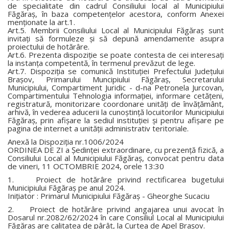
de specialitate din cadrul Consiliului local al Municipiului
Făgăraş, în baza competenţelor acestora, conform Anexei
menţionate la art.1.
Art.5. Membrii Consiliului Local al Municipiului Făgăraş sunt
invitaţi să formuleze şi să depună amendamente asupra
proiectului de hotărâre.
Art.6. Prezenta dispoziţie se poate contesta de cei interesaţi
la instanţa competentă, în termenul prevăzut de lege.
Art.7. Dispoziţia se comunică Instituţiei Prefectului Judeţului
Braşov, Primarului Muncipiului Făgăraş, Secretarului
Municipiului, Compartiment Juridic - d-na Petronela Jurcovan,
Compartimentului Tehnologia informaţiei, informare cetăţeni,
registratură, monitorizare coordonare unităţi de învăţământ,
arhivă, în vederea aducerii la cunoştinţă locuitorilor Municipiului
Făgăraş, prin afişare la sediul instituţiei şi pentru afişare pe
pagina de internet a unităţii administrativ teritoriale.
Anexă la Dispoziţia nr.1006/2024
ORDINEA DE ZI a Şedinţei extraordinare, cu prezenţă fizică, a
Consiliului Local al Municipiului Făgăraş, convocat pentru data
de vineri, 11 OCTOMBRIE 2024, orele 13:30
1. Proiect de hotărâre privind rectificarea bugetului
Municipiului Făgăraş pe anul 2024.
Iniţiator : Primarul Municipiului Făgăraş - Gheorghe Sucaciu
2. Proiect de hotărâre privind angajarea unui avocat în
Dosarul nr.2082/62/2024 în care Consiliul Local al Municipiului
Făgăraş are calitatea de pârât, la Curtea de Apel Braşov.