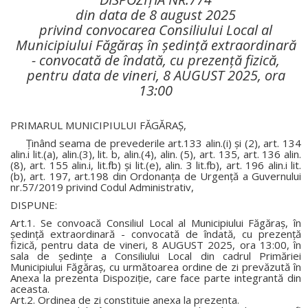
din data de 8 august 2025
privind convocarea Consiliului Local al
Municipiului Făgăraș în ședință extraordinară
- convocată de îndată, cu prezență fizică,
pentru data de vineri, 8 AUGUST 2025, ora
13:00
PRIMARUL MUNICIPIULUI FĂGĂRAȘ,
Ținând seama de prevederile art.133 alin.(i) și (2), art. 134
alin.i lit.(a), alin.(3), lit. b, alin.(4), alin. (5), art. 135, art. 136 alin.
(8), art. 155 alin.i, lit.fb) și lit.(e), alin. 3 lit.fb), art. 196 alin.i lit.
(b), art. 197, art.198 din Ordonanța de Urgență a Guvernului
nr.57/2019 privind Codul Administrativ,
DISPUNE:
Art.1. Se convoacă Consiliul Local al Municipiului Făgăraș, în
ședință extraordinară - convocată de îndată, cu prezență
fizică, pentru data de vineri, 8 AUGUST 2025, ora 13:00, în
sala de ședințe a Consiliului Local din cadrul Primăriei
Municipiului Făgăraș, cu următoarea ordine de zi prevăzută în
Anexa la prezenta Dispoziție, care face parte integrantă din
aceasta.
Art.2. Ordinea de zi constituie anexa la prezenta.