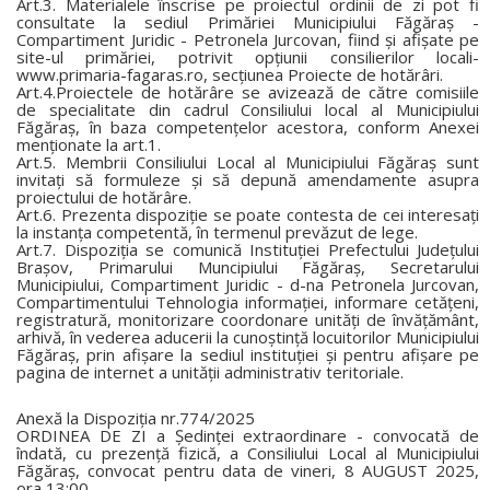
Art.3. Materialele înscrise pe proiectul ordinii de zi pot fi
consultate la sediul Primăriei Municipiului Făgăraș -
Compartiment Juridic - Petronela Jurcovan, fiind și afișate pe
site-ul primăriei, potrivit opțiunii consilierilor locali-
www.primaria-fagaras.ro, secțiunea Proiecte de hotărâri.
Art.4.Proiectele de hotărâre se avizează de către comisiile
de specialitate din cadrul Consiliului local al Municipiului
Făgăraș, în baza competențelor acestora, conform Anexei
menționate la art.1.
Art.5. Membrii Consiliului Local al Municipiului Făgăraș sunt
invitați să formuleze și să depună amendamente asupra
proiectului de hotărâre.
Art.6. Prezenta dispoziție se poate contesta de cei interesați
la instanța competentă, în termenul prevăzut de lege.
Art.7. Dispoziția se comunică Instituției Prefectului Județului
Brașov, Primarului Muncipiului Făgăraș, Secretarului
Municipiului, Compartiment Juridic - d-na Petronela Jurcovan,
Compartimentului Tehnologia informației, informare cetățeni,
registratură, monitorizare coordonare unități de învățământ,
arhivă, în vederea aducerii la cunoștință locuitorilor Municipiului
Făgăraș, prin afișare la sediul instituției și pentru afișare pe
pagina de internet a unității administrativ teritoriale.
Anexă la Dispoziția nr.774/2025
ORDINEA DE ZI a Ședinței extraordinare - convocată de
îndată, cu prezență fizică, a Consiliului Local al Municipiului
Făgăraș, convocat pentru data de vineri, 8 AUGUST 2025,
ora 13:00