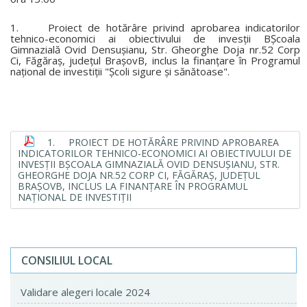
1. Proiect de hotărâre privind aprobarea indicatorilor
tehnico-economici ai obiectivului de invesții BȘcoala
Gimnazială Ovid Densușianu, Str. Gheorghe Doja nr.52 Corp
Ci, Făgăraș, județul BrașovB, inclus la finanțare în Programul
național de investiții "Școli sigure și sănătoase".
1. PROIECT DE HOTĂRÂRE PRIVIND APROBAREA
INDICATORILOR TEHNICO-ECONOMICI AI OBIECTIVULUI DE
INVESȚII BȘCOALA GIMNAZIALĂ OVID DENSUȘIANU, STR.
GHEORGHE DOJA NR.52 CORP CI, FĂGĂRAȘ, JUDEȚUL
BRAȘOVB, INCLUS LA FINANȚARE ÎN PROGRAMUL
NAȚIONAL DE INVESTIȚII
CONSILIUL LOCAL
Validare alegeri locale 2024