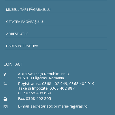
MUZEUL ŢĂRII FĂGĂRAŞULUI
CETATEA FĂGĂRAŞULUI
ADRESE UTILE
HARTA INTERACTIVĂ
CONTACT
ADRESA: Piaţa Republicii nr. 3
505200 Făgăraş, România
Registratura: 0368 402 949, 0368 402 919
Taxe si Impozite: 0368 402 887
CIT: 0368 408 880
Fax:
0368 402 805
E-mail: secretariat@primaria-fagaras.ro