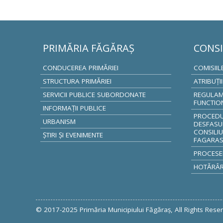
PRIMĂRIA FĂGĂRAŞ
CONSI
CONDUCEREA PRIMĂRIEI
COMISIIL
STRUCTURA PRIMĂRIEI
ATRIBUŢI
SERVICII PUBLICE SUBORDONATE
REGULAM
FUNCTIO
INFORMAŢII PUBLICE
PROCEDUR
URBANISM
DESFASU
CONSILIU
ŞTIRI ŞI EVENIMENTE
FAGARA
PROCESE
HOTĂRÂRI
FACEBOOK
TWITTER
GOOGLE +
© 2017-2025 Primăria Municipiului Făgăraş, All Rights Rese