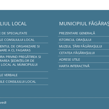
LIUL LOCAL
MUNICIPIUL FĂGĂRA
E DE SPECIALITATE
PREZENTARE GENERALĂ
ILE CONSILIULUI LOCAL
ISTORICUL ORAŞULUI
ENTUL DE ORGANIZARE SI
MUZEUL ŢĂRII FĂGĂRAŞULUI
NARE A CL FAGARAS
CETATEA FĂGĂRAŞULUI
A PRIVIND PREGĂTIREA SI
ADRESE UTILE
RAREA ȘEDINȚELOR DE
 LOCAL AL MUNICIPIULUI
HARTA INTERACTIVĂ
S
LE VERBALE
LE CONSILIULUI LOCAL
rved!