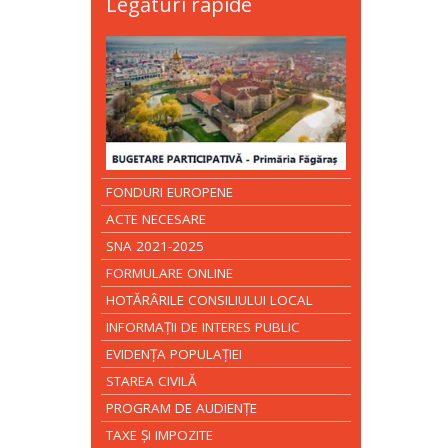
Legături rapide
FONDURI EUROPENE
ACTE NECESARE
SNA 2021-2025
FORMULARE ONLINE
HOTĂRÂRILE CONSILIULUI LOCAL
INFORMAŢII DE INTERES PUBLIC
EVIDENŢA POPULAŢIEI
STAREA CIVILĂ
PROGRAM DE AUDIENŢE
TAXE ŞI IMPOZITE