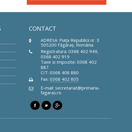
Ş
CONTACT
ADRESA: Piaţa Republicii nr. 3
505200 Făgăraş, România
Registratura: 0368 402 949,
0368 402 919
Taxe si Impozite: 0368 402
887
CIT: 0368 408 880
Fax:
0368 402 805
E-mail: secretariat@primaria-
fagaras.ro