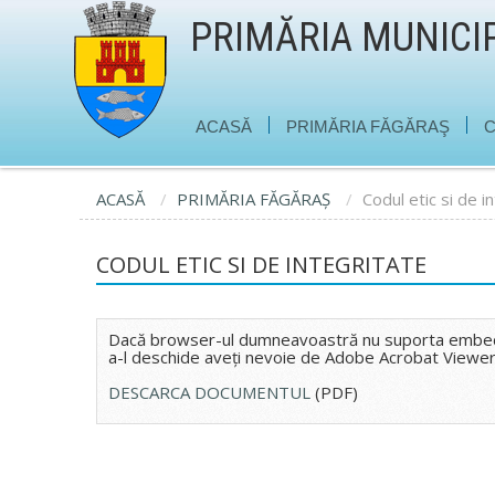
PRIMĂRIA MUNICI
|
|
ACASĂ
PRIMĂRIA FĂGĂRAŞ
C
ACASĂ
PRIMĂRIA FĂGĂRAŞ
Codul etic si de i
CODUL ETIC SI DE INTEGRITATE
Dacă browser-ul dumneavoastră nu suporta embed P
a-l deschide aveţi nevoie de Adobe Acrobat Viewer
DESCARCA DOCUMENTUL
(PDF)