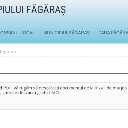
PIULUI FĂGĂRAŞ
|
|
ONSILIUL LOCAL
MUNICIPIUL FĂGĂRAŞ
ŢARA FĂGĂRA
ntegritate
DF, vă rugăm să descărcaţi documentul de la link-ul de mai jos.
, care se descarcă gratuit
AICI