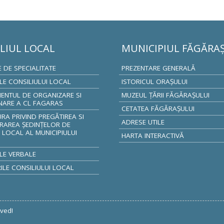
LIUL LOCAL
MUNICIPIUL FĂGĂRA
E DE SPECIALITATE
PREZENTARE GENERALĂ
ILE CONSILIULUI LOCAL
ISTORICUL ORAŞULUI
ENTUL DE ORGANIZARE SI
MUZEUL ŢĂRII FĂGĂRAŞULUI
NARE A CL FAGARAS
CETATEA FĂGĂRAŞULUI
A PRIVIND PREGĂTIREA SI
ADRESE UTILE
RAREA ȘEDINȚELOR DE
 LOCAL AL MUNICIPIULUI
HARTA INTERACTIVĂ
S
LE VERBALE
LE CONSILIULUI LOCAL
rved!