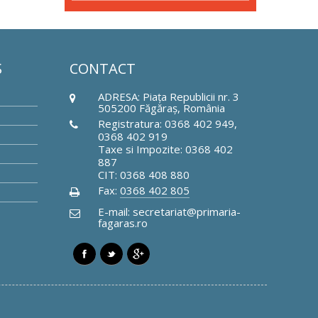
Ş
CONTACT
ADRESA: Piaţa Republicii nr. 3
505200 Făgăraş, România
Registratura: 0368 402 949,
0368 402 919
Taxe si Impozite: 0368 402
887
CIT: 0368 408 880
Fax:
0368 402 805
E-mail: secretariat@primaria-
fagaras.ro