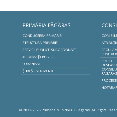
PRIMĂRIA FĂGĂRAŞ
CONSI
CONDUCEREA PRIMĂRIEI
COMISIIL
STRUCTURA PRIMĂRIEI
ATRIBUŢI
SERVICII PUBLICE SUBORDONATE
REGULAM
FUNCTIO
INFORMAŢII PUBLICE
PROCEDUR
URBANISM
DESFASU
CONSILIU
ŞTIRI ŞI EVENIMENTE
FAGARA
PROCESE
HOTĂRÂRI
FACEBOOK
TWITTER
GOOGLE +
© 2017-2025 Primăria Municipiului Făgăraş, All Rights Rese