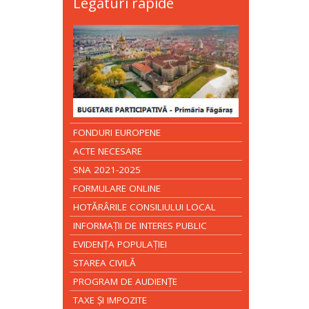
Legături rapide
FONDURI EUROPENE
ACTE NECESARE
SNA 2021-2025
FORMULARE ONLINE
HOTĂRÂRILE CONSILIULUI LOCAL
INFORMAŢII DE INTERES PUBLIC
EVIDENŢA POPULAŢIEI
STAREA CIVILĂ
PROGRAM DE AUDIENŢE
TAXE ŞI IMPOZITE