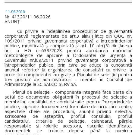
11.06.2026
Nr. 41320/11.06.2026
ANUNȚ
Cu privire la îndeplinirea procedurilor de guvernantă
corporativă reglementate de art.3 alin.(l) lit.c) din OUG nr.
109/2011 privind guvemanța corporativă a întreprinderilor
publice, modificată și completată și art. 10 alin.(3) din Anexa
nr.l la HG nr.639/2023 pentru aprobarea normelor
metodologice de aplicare a Ordonanței de urgență a
Guvernului nr.l09/2011 privind guvemanța corporativă a
întreprinderilor publice, prin care se aduce la cunoștință
anunțul referitor la organizarea de consultări cu privire la
proiectul componentei integrale a Planului de selecție pentru
trei posturi de administratori - membri în Consiliul de
Administrație la SC SALCO SERV SA.
Planul de selecție - componenta integrală face parte din
setul de documente obligatorii în procesul de selecție a
membrilor consiliului de administrație pentru întreprinderile
publice, cuprinde documente și formulare de lucru care conțin,
aspectele cheie ale procedurii, anunțul privind selecția,
scrisoarea de așteptări, profilul consiliului, profilul
candidatului, criteriile de selecție, calendarul, părțile
responsabile și rolurile acestora, riscurile identificate,
documentele ce trebuie depuse până la numirea