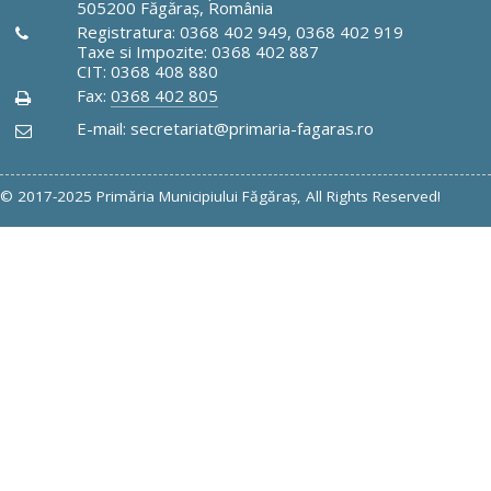
505200 Făgăraş, România
Registratura: 0368 402 949, 0368 402 919
Taxe si Impozite: 0368 402 887
CIT: 0368 408 880
Fax:
0368 402 805
E-mail: secretariat@primaria-fagaras.ro
© 2017-2025 Primăria Municipiului Făgăraş, All Rights Reserved!