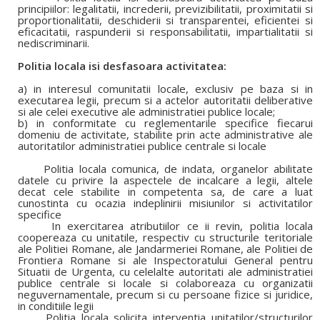
principiilor: legalitatii, increderii, previzibilitatii, proximitatii si
proportionalitatii, deschiderii si transparentei, eficientei si
eficacitatii, raspunderii si responsabilitatii, impartialitatii si
nediscriminarii.
Politia locala isi desfasoara activitatea:
a) in interesul comunitatii locale, exclusiv pe baza si in
executarea legii, precum si a actelor autoritatii deliberative
si ale celei executive ale administratiei publice locale;
b) in conformitate cu reglementarile specifice fiecarui
domeniu de activitate, stabilite prin acte administrative ale
autoritatilor administratiei publice centrale si locale
Politia locala comunica, de indata, organelor abilitate
datele cu privire la aspectele de incalcare a legii, altele
decat cele stabilite in competenta sa, de care a luat
cunostinta cu ocazia indeplinirii misiunilor si activitatilor
specifice
In exercitarea atributiilor ce ii revin, politia locala
coopereaza cu unitatile, respectiv cu structurile teritoriale
ale Politiei Romane, ale Jandarmeriei Romane, ale Politiei de
Frontiera Romane si ale Inspectoratului General pentru
Situatii de Urgenta, cu celelalte autoritati ale administratiei
publice centrale si locale si colaboreaza cu organizatii
neguvernamentale, precum si cu persoane fizice si juridice,
in conditiile legii
Politia locala solicita interventia unitatilor/structurilor