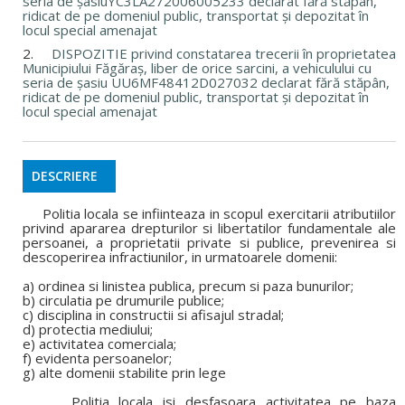
seria de șasiuYC3LA272006005233 declarat fără stăpân,
ridicat de pe domeniul public, transportat și depozitat în
locul special amenajat
2.
DISPOZITIE privind constatarea trecerii în proprietatea
Municipiului Făgăraș, liber de orice sarcini, a vehiculului cu
seria de șasiu UU6MF48412D027032 declarat fără stăpân,
ridicat de pe domeniul public, transportat și depozitat în
locul special amenajat
DESCRIERE
Politia locala se infiinteaza in scopul exercitarii atributiilor
privind apararea drepturilor si libertatilor fundamentale ale
persoanei, a proprietatii private si publice, prevenirea si
descoperirea infractiunilor, in urmatoarele domenii:
a) ordinea si linistea publica, precum si paza bunurilor;
b) circulatia pe drumurile publice;
c) disciplina in constructii si afisajul stradal;
d) protectia mediului;
e) activitatea comerciala;
f) evidenta persoanelor;
g) alte domenii stabilite prin lege
Politia locala isi desfasoara activitatea pe baza