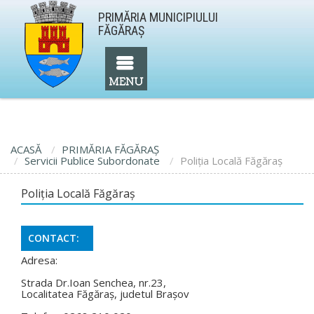
PRIMĂRIA MUNICIPIULUI
FĂGĂRAŞ
ACASĂ
PRIMĂRIA FĂGĂRAŞ
Servicii Publice Subordonate
Poliţia Locală Făgăraș
Poliţia Locală Făgăraș
CONTACT:
Adresa:
Strada Dr.Ioan Senchea, nr.23,
Localitatea Făgăraș, judetul Brașov