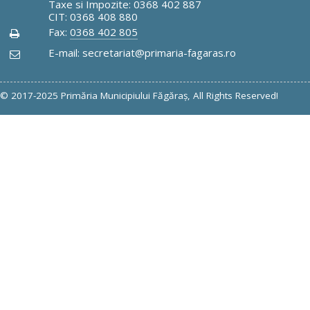
Taxe si Impozite: 0368 402 887
CIT: 0368 408 880
Fax:
0368 402 805
E-mail: secretariat@primaria-fagaras.ro
© 2017-2025 Primăria Municipiului Făgăraş, All Rights Reserved!