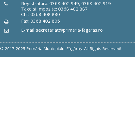
Registratura: 0368 402 949, 0368 402 919
Taxe si Impozite: 0368 402 887
CIT: 0368 408 880
Fax:
0368 402 805
E-mail: secretariat@primaria-fagaras.ro
© 2017-2025 Primăria Municipiului Făgăraş, All Rights Reserved!