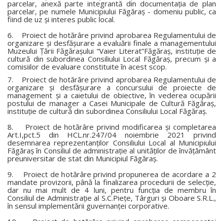
parcelar, anexă parte integrantă din documentaţia de plan
parcelar, pe numele Municipiului Făgăraş - domeniu public, ca
fiind de uz şi interes public local.
6. Proiect de hotărâre privind aprobarea Regulamentului de
organizare şi desfăşurare a evaluării finale a managementului
Muzeului Ţării Făgăraşului “Vaier Literat”Făgăraş, instituţie de
cultură din subordinea Consiliului Local Făgăraş, precum şi a
comisiilor de evaluare constituite în acest scop.
7. Proiect de hotărâre privind aprobarea Regulamentului de
organizare şi desfăşurare a concursului de proiecte de
management şi a caietului de obiective, în vederea ocupării
postului de manager a Casei Municipale de Cultură Făgăraş,
instituţie de cultură din subordinea Consiliului Local Făgăraş.
8. Proiect de hotărâre privind modificarea şi completarea
Art.I,pct.5 din HCL.nr.247/04 noiembrie 2021 privind
desemnarea reprezentanţilor Consiliului Local al Municipiului
Făgăraş în Consiliul de administraţie al unităţilor de învăţământ
preuniversitar de stat din Municipiul Făgăraş.
9. Proiect de hotărâre privind propunerea de acordare a 2
mandate provizorii, până la finalizarea procedurii de selecţie,
dar nu mai mult de 4 luni, pentru funcţia de membru în
Consiliul de Administraţie al S.C.Pieţe, Târguri şi Oboare S.R.L.,
în sensul implementării guvernanţei corporative.