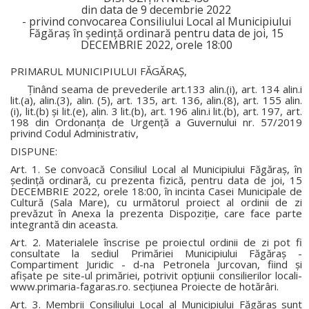
din data de 9 decembrie 2022
- privind convocarea Consiliului Local al Municipiului
Făgăraş în şedinţă ordinară pentru data de joi, 15
DECEMBRIE 2022, orele 18:00
PRIMARUL MUNICIPIULUI FĂGĂRAŞ,
Ţinând seama de prevederile art.133 alin.(i), art. 134 alin.i
lit.(a), alin.(3), alin. (5), art. 135, art. 136, alin.(8), art. 155 alin.
(i), lit.(b) şi lit.(e), alin. 3 lit.(b), art. 196 alin.i lit.(b), art. 197, art.
198 din Ordonanţa de Urgenţă a Guvernului nr. 57/2019
privind Codul Administrativ,
DISPUNE:
Art. 1. Se convoacă Consiliul Local al Municipiului Făgăraş, în
şedinţă ordinară, cu prezenta fizică, pentru data de joi, 15
DECEMBRIE 2022, orele 18:00, în incinta Casei Municipale de
Cultură (Sala Mare), cu următorul proiect al ordinii de zi
prevăzut în Anexa la prezenta Dispoziţie, care face parte
integrantă din aceasta.
Art. 2. Materialele înscrise pe proiectul ordinii de zi pot fi
consultate la sediul Primăriei Municipiului Făgăraş -
Compartiment Juridic - d-na Petronela Jurcovan, fiind şi
afişate pe site-ul primăriei, potrivit opţiunii consilierilor locali-
www.primaria-fagaras.ro. secţiunea Proiecte de hotărâri.
Art. 3. Membrii Consiliului Local al Municipiului Făgăraş sunt