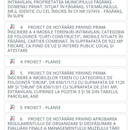
INTRAVILAN, PROPRIETATEA MUNICIPIULUI FĂGĂRAŞ -
DOMENIU PRIVAT, SITUAT ÎN FĂGĂRAŞ, STR.MĂLINULUI,
NR.2, IDENTIC CU CEL ÎNSCRIS ÎN CF.NR.107410 - FĂGĂRAŞ,
ÎN SUPR
4. PROIECT DE HOTĂRÂRE PRIVIND PRIMA
ÎNSCRIERE A 4 IMOBILE TERENURI-INTRAVILAN, CATEGORIA
DE FOLOSINŢĂ “CURŢI CONSTRUCŢII”, IMOBILE SITUATE ÎN
FĂGĂRAŞ, CARTIER COMBINAT, ÎN SUPFRAFAŢĂ DE 922 MP
FIECARE, CA FIIND DE UZ ŞI INTERES PUBLIC LOCAL ŞI
ATESTARE
4. PROIECT - PLANSE
5. PROIECT DE HOTĂRÂRE PRIVIND PRIMA
ÎNSCRIERE A IMOBILELOR TEREN CU CATEGORIILE DE
FOLOSINŢĂ ”DRUM”, DR 656/1/1/12 CU SUPRAFAŢA DE 1129
MP ŞI ”DRUM” DR 656/1/3/1 CU SUPRAFAŢA DE 2161 MP,
EXTRAVILAN, CUPRINSE LA POZIŢIA 3 ŞI 56 DIN TABELUL
PARCELAR, ANE
5. PROIECT - PLANSE
6. PROIECT DE HOTĂRÂRE PRIVIND APROBAREA
REGULAMENTULUI DE ORGANIZARE ŞI DESFĂŞURARE A
EVALUĂRII FINALE A MANAGEMENTULUI MUZEULUI ŢĂRII