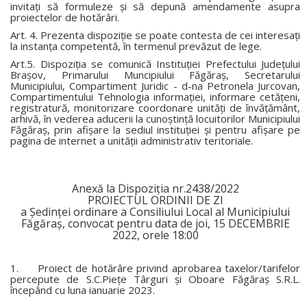
invitaţi să formuleze şi să depună amendamente asupra
proiectelor de hotărâri.
Art. 4. Prezenta dispoziţie se poate contesta de cei interesaţi
la instanţa competentă, în termenul prevăzut de lege.
Art.5. Dispoziţia se comunică Instituţiei Prefectului Judeţului
Braşov, Primarului Muncipiului Făgăraş, Secretarului
Municipiului, Compartiment Juridic - d-na Petronela Jurcovan,
Compartimentului Tehnologia informaţiei, informare cetăţeni,
registratură, monitorizare coordonare unităţi de învăţământ,
arhivă, în vederea aducerii la cunoştinţă locuitorilor Municipiului
Făgăraş, prin afişare la sediul instituţiei şi pentru afişare pe
pagina de internet a unităţii administrativ teritoriale.
Anexă la Dispoziţia nr.2438/2022
PROIECTUL ORDINII DE ZI
a Şedinţei ordinare a Consiliului Local al Municipiului
Făgăraş, convocat pentru data de joi, 15 DECEMBRIE
2022, orele 18:00
1. Proiect de hotărâre privind aprobarea taxelor/tarifelor
percepute de S.C.Pieţe Târguri şi Oboare Făgăraş S.R.L.
începând cu luna ianuarie 2023.