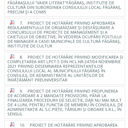
FĂGĂRAŞULUI “VAIER LITERAT”FĂGĂRAŞ, INSTITUŢIE DE
CULTURĂ DIN SUBORDINEA CONSILIULUI LOCAL FĂGĂRAŞ,
PRECUM ŞI A COMIS
7. PROIECT DE HOTĂRÂRE PRIVIND APROBAREA
REGULAMENTULUI DE ORGANIZARE ŞI DESFĂŞURARE A
CONCURSULUI DE PROIECTE DE MANAGEMENT ŞI A
CAIETULUI DE OBIECTIVE, ÎN VEDEREA OCUPĂRII POSTULUI
DE MANAGER A CASEI MUNICIPALE DE CULTURĂ FĂGĂRAŞ,
INSTITUŢIE DE CULTUR
8. PROIECT DE HOTĂRÂRE PRIVIND MODIFICAREA ŞI
COMPLETAREA ART.I,PCT.5 DIN HCL.NR.247/04 NOIEMBRIE
2021 PRIVIND DESEMNAREA REPREZENTANŢILOR
CONSILIULUI LOCAL AL MUNICIPIULUI FĂGĂRAŞ ÎN
CONSILIUL DE ADMINISTRAŢIE AL UNITĂŢILOR DE
ÎNVĂŢĂMÂNT PREUNIVERSITAR
9. PROIECT DE HOTĂRÂRE PRIVIND PROPUNEREA
DE ACORDARE A 2 MANDATE PROVIZORII, PÂNĂ LA
FINALIZAREA PROCEDURII DE SELECŢIE, DAR NU MAI MULT
DE 4 LUNI, PENTRU FUNCŢIA DE MEMBRU ÎN CONSILIUL DE
ADMINISTRAŢIE AL S.C.PIEŢE, TÂRGURI ŞI OBOARE S.R.L., ÎN
SENSUL
10. PROIECT DE HOTĂRÂRE PRIVIND APROBAREA