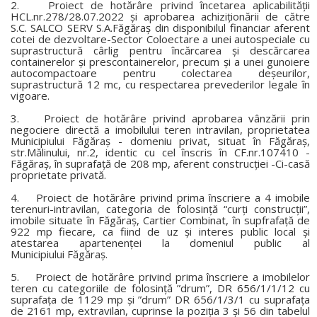
2. Proiect de hotărâre privind încetarea aplicabilităţii
HCL.nr.278/28.07.2022 şi aprobarea achiziţionării de către
S.C. SALCO SERV S.A.Făgăraş din disponibilul financiar aferent
cotei de dezvoltare-Sector Coloectare a unei autospeciale cu
suprastructură cârlig pentru încărcarea şi descărcarea
containerelor şi prescontainerelor, precum şi a unei gunoiere
autocompactoare pentru colectarea deşeurilor,
suprastructură 12 mc, cu respectarea prevederilor legale în
vigoare.
3. Proiect de hotărâre privind aprobarea vânzării prin
negociere directă a imobilului teren intravilan, proprietatea
Municipiului Făgăraş - domeniu privat, situat în Făgăraş,
str.Mălinului, nr.2, identic cu cel înscris în CF.nr.107410 -
Făgăraş, în suprafaţă de 208 mp, aferent construcţiei -Ci-casă
proprietate privată.
4. Proiect de hotărâre privind prima înscriere a 4 imobile
terenuri-intravilan, categoria de folosinţă “curţi construcţii”,
imobile situate în Făgăraş, Cartier Combinat, în supfrafaţă de
922 mp fiecare, ca fiind de uz şi interes public local şi
atestarea apartenenţei la domeniul public al
Municipiului Făgăraş.
5. Proiect de hotărâre privind prima înscriere a imobilelor
teren cu categoriile de folosinţă ”drum”, DR 656/1/1/12 cu
suprafaţa de 1129 mp şi ”drum” DR 656/1/3/1 cu suprafaţa
de 2161 mp, extravilan, cuprinse la poziţia 3 şi 56 din tabelul