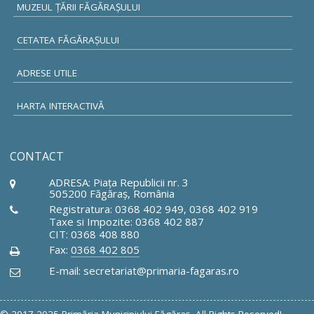
MUZEUL ŢĂRII FĂGĂRAŞULUI
CETATEA FĂGĂRAŞULUI
ADRESE UTILE
HARTA INTERACTIVĂ
CONTACT
ADRESA: Piaţa Republicii nr. 3
505200 Făgăraş, România
Registratura: 0368 402 949, 0368 402 919
Taxe si Impozite: 0368 402 887
CIT: 0368 408 880
Fax:
0368 402 805
E-mail: secretariat@primaria-fagaras.ro