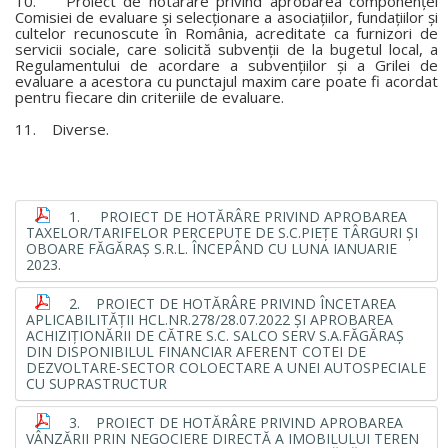
10. Proiect de hotărâre privind aprobarea componenţei
Comisiei de evaluare şi selecţionare a asociaţiilor, fundaţiilor şi
cultelor recunoscute în România, acreditate ca furnizori de
servicii sociale, care solicită subvenţii de la bugetul local, a
Regulamentului de acordare a subvenţiilor şi a Grilei de
evaluare a acestora cu punctajul maxim care poate fi acordat
pentru fiecare din criteriile de evaluare.
11. Diverse.
1. PROIECT DE HOTĂRÂRE PRIVIND APROBAREA
TAXELOR/TARIFELOR PERCEPUTE DE S.C.PIEŢE TÂRGURI ŞI
OBOARE FĂGĂRAŞ S.R.L. ÎNCEPÂND CU LUNA IANUARIE
2023.
2. PROIECT DE HOTĂRÂRE PRIVIND ÎNCETAREA
APLICABILITĂŢII HCL.NR.278/28.07.2022 ŞI APROBAREA
ACHIZIŢIONĂRII DE CĂTRE S.C. SALCO SERV S.A.FĂGĂRAŞ
DIN DISPONIBILUL FINANCIAR AFERENT COTEI DE
DEZVOLTARE-SECTOR COLOECTARE A UNEI AUTOSPECIALE
CU SUPRASTRUCTUR
3. PROIECT DE HOTĂRÂRE PRIVIND APROBAREA
VÂNZĂRII PRIN NEGOCIERE DIRECTĂ A IMOBILULUI TEREN