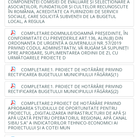
COMPONENŢEI COMISIEI DE EVALUARE ŞI SELECŢIONARE A
ASOCIAŢIILOR, FUNDAŢIILOR ŞI CULTELOR RECUNOSCUTE
ÎN ROMÂNIA, ACREDITATE CA FURNIZORI DE SERVICII
SOCIALE, CARE SOLICITĂ SUBVENŢII DE LA BUGETUL
LOCAL, A REGULA
COMPLETARE:DOMNULE/DOAMNĂ PREȘEDINTE, ÎN
CONFORMITATE CU PREVEDERILE ART.136, ALIN.(8) DIN
ORDONANȚA DE URGENȚĂ A GUVERNULUI NR. 57/2019
PRIVIND CODUL ADMINISTRATIV, VĂ RUGĂM SĂ SUPUNEȚI
SPRE APROBARE, SUPLIMENTAREA ORDINII DE ZI, CU
URMĂTOARELE PROIECTE D
COMPLETARE:1. PROIECT DE HOTĂRÂRE PRIVIND
RECTIFICAREA BUGETULUI MUNICIPIULUI FĂGĂRAȘ(1)
COMPLETARE:1. PROIECT DE HOTĂRÂRE PRIVIND
RECTIFICAREA BUGETULUI MUNICIPIULUI FĂGĂRAȘ(2)
COMPLETARE:2.PROIECT DE HOTĂRÂRE PRIVIND
APROBAREA STUDIULUI DE OPORTUNITATE PENTRU
PROIECTUL „DIGITALIZAREA INFRASTRUCTURII DE APĂ ȘI
APĂ UZATĂ PENTRU OPERATORUL REGIONAL APĂ CANAL
SIBIU S.A” A INDICATORILOR TEHNICO-ECONOMICI AI
PROIECTULUI ȘI A COTEI MUN