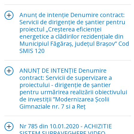
Anunț de intenție Denumire contract:
Servicii de dirigenție de șantier pentru
proiectul „Creşterea eficienţei
energetice a clădirilor rezidenţiale din
Municipiul Făgăraş, judeţul Braşov” Cod
SMIS 120
ANUNŢ DE INTENŢIE Denumire
contract: Servicii de supervizare a
proiectului - dirigenţie de şantier
pentru urmărirea realizării obiectivului
de investiţii ”Modernizarea Şcolii
Gimnaziale nr. 7 si a Reţ
Nr 785 din 10.01.2020 - ACHIZITIE
SISTEM SUPRAVEGHERE VIDEO